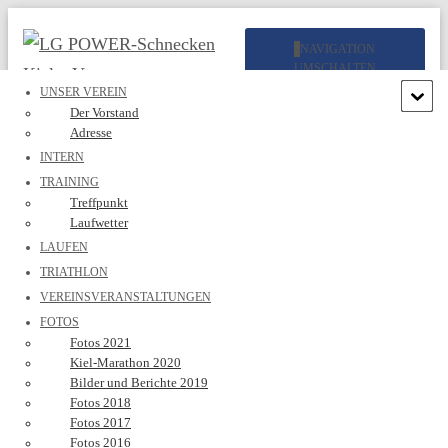
NAVIGATION
UMSCHALTEN
UNSER VEREIN
Der Vorstand
Adresse
INTERN
TRAINING
Treffpunkt
Laufwetter
Fotos 2021
LAUFEN
TRIATHLON
VEREINSVERANSTALTUNGEN
FOTOS
Fotos 2021
Kiel-Marathon 2020
Sommerfest Fahrradtour 2021
Bilder und Berichte 2019
Fotos 2018
Fotos 2017
Fotos 2016