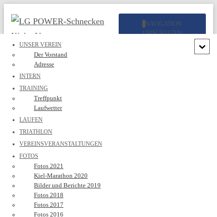
NAVIGATION
UMSCHALTEN
UNSER VEREIN
Der Vorstand
Adresse
INTERN
TRAINING
Treffpunkt
Laufwetter
14./15. Juli 2018, 15. Gegen den
LAUFEN
TRIATHLON
Wind Triathlon und Lauf, St. Peter
VEREINSVERANSTALTUNGEN
Ording
FOTOS
Fotos 2021
Kiel-Marathon 2020
Veröffentlicht von
Kerstin Mackeprang
am
2. Januar
Bilder und Berichte 2019
2019
Fotos 2018
Fotos 2017
Fotos 2016