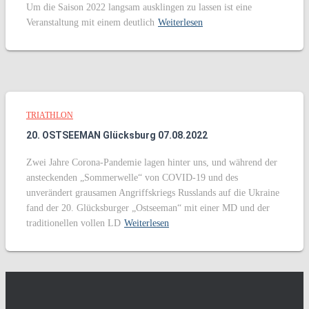
Um die Saison 2022 langsam ausklingen zu lassen ist eine
Veranstaltung mit einem deutlich
Weiterlesen
TRIATHLON
20. OSTSEEMAN Glücksburg 07.08.2022
Zwei Jahre Corona-Pandemie lagen hinter uns, und während der
ansteckenden „Sommerwelle“ von COVID-19 und des
unverändert grausamen Angriffskriegs Russlands auf die Ukraine
fand der 20. Glücksburger „Ostseeman“ mit einer MD und der
traditionellen vollen LD
Weiterlesen