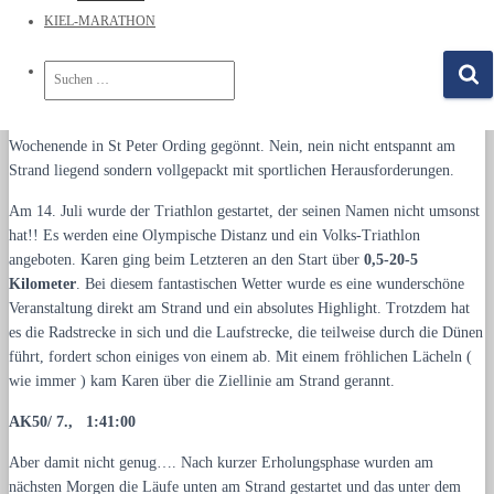
KIEL-MARATHON
S
u
c
Karen hat sich bei allerschönstem Sommer-Sonnen-Wetter ein langes
h
Wochenende in St Peter Ording gegönnt. Nein, nein nicht entspannt am
e
Strand liegend sondern vollgepackt mit sportlichen Herausforderungen.
n
n
Am 14. Juli wurde der Triathlon gestartet, der seinen Namen nicht umsonst
a
hat!! Es werden eine Olympische Distanz und ein Volks-Triathlon
c
h
angeboten. Karen ging beim Letzteren an den Start über
0,5-20-5
:
Kilometer
. Bei diesem fantastischen Wetter wurde es eine wunderschöne
Veranstaltung direkt am Strand und ein absolutes Highlight. Trotzdem hat
es die Radstrecke in sich und die Laufstrecke, die teilweise durch die Dünen
führt, fordert schon einiges von einem ab. Mit einem fröhlichen Lächeln (
wie immer ) kam Karen über die Ziellinie am Strand gerannt.
AK50/ 7., 1:41:00
Aber damit nicht genug…. Nach kurzer Erholungsphase wurden am
nächsten Morgen die Läufe unten am Strand gestartet und das unter dem