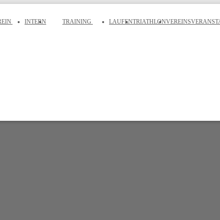
REIN
INTERN
TRAINING
LAUFEN
TRIATHLON
VEREINSVERANST