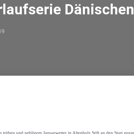
rlaufserie Dänische
19
rüben und nebligem Januarwetter in Altenholz Stift an den Start gega