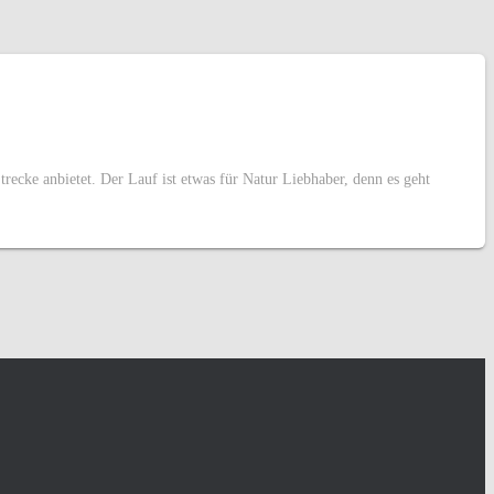
ecke anbietet. Der Lauf ist etwas für Natur Liebhaber, denn es geht