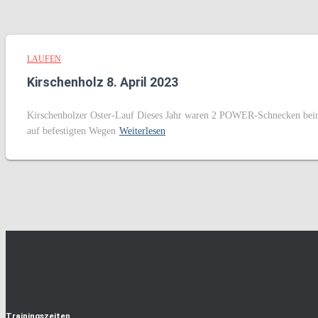
LAUFEN
Kirschenholz 8. April 2023
Kirschenholzer Oster-Lauf Dieses Jahr waren 2 POWER-Schnecken beim Os
auf befestigten Wegen
Weiterlesen
Trainingszeiten