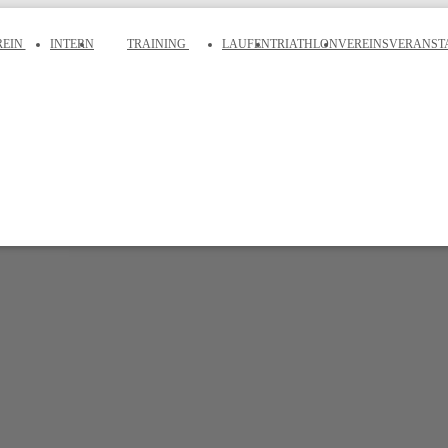
REIN
INTERN
TRAINING
LAUFEN
TRIATHLON
VEREINSVERANST