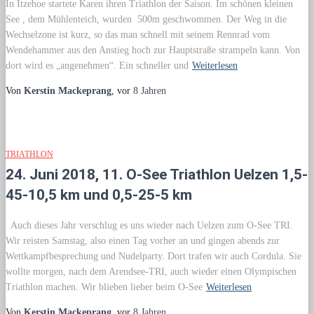
In Itzehoe startete Karen ihren Triathlon der Saison. Im schönen kleinen
See , dem Mühlenteich, wurden 500m geschwommen. Der Weg in die
Wechselzone ist kurz, so das man schnell mit seinem Rennrad vom
Wendehammer aus den Anstieg hoch zur Hauptstraße strampeln kann. Von
dort wird es „angenehmen“. Ein schneller und
Weiterlesen
Von
Kerstin Mackeprang
, vor
8 Jahren
TRIATHLON
24. Juni 2018, 11. O-See Triathlon Uelzen 1,5-
45-10,5 km und 0,5-25-5 km
Auch dieses Jahr verschlug es uns wieder nach Uelzen zum O-See TRI.
Wir reisten Samstag, also einen Tag vorher an und gingen abends zur
Wettkampfbesprechung und Nudelparty. Dort trafen wir auch Cordula. Sie
wollte morgen, nach dem Arendsee-TRI, auch wieder einen Olympischen
Triathlon machen. Wir blieben lieber beim O-See
Weiterlesen
Von
Kerstin Mackeprang
, vor
8 Jahren