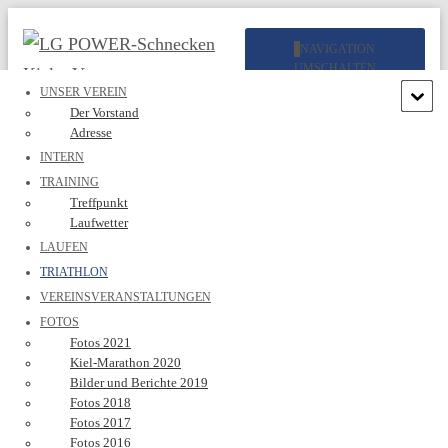
NAVIGATION
UMSCHALTEN
UNSER VEREIN
Der Vorstand
Adresse
INTERN
TRAINING
Treffpunkt
Laufwetter
Triathlon
LAUFEN
TRIATHLON
Willkommen bei den Triathlon POWER-Schnecken.
VEREINSVERANSTALTUNGEN
FOTOS
Wir sind eine Gruppe von POWER-Schnecken und nehmen an verschiedenen
Triathlonveranstaltungen teil.
Fotos 2021
Der Spaß und die Gemeinschaft stehen dabei im Vordergrund.
Kiel-Marathon 2020
Bilder und Berichte 2019
Fotos 2018
Fotos 2017
Fotos 2016