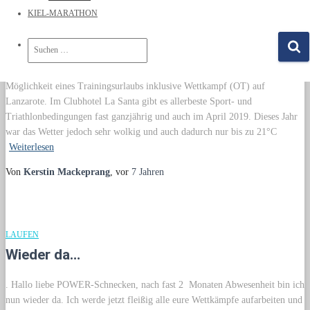
KIEL-MARATHON
TRIATHLON
VOLCANO Triathlon Lanzarote 2019
Suchen
nach:
Nach einer Teilnahme 2016 lockte mich auch 2019 nochmals die
Möglichkeit eines Trainingsurlaubs inklusive Wettkampf (OT) auf
Lanzarote. Im Clubhotel La Santa gibt es allerbeste Sport- und
Triathlonbedingungen fast ganzjährig und auch im April 2019. Dieses Jahr
war das Wetter jedoch sehr wolkig und auch dadurch nur bis zu 21°C
Weiterlesen
Von
Kerstin Mackeprang
, vor
7 Jahren
LAUFEN
Wieder da…
. Hallo liebe POWER-Schnecken, nach fast 2 Monaten Abwesenheit bin ich
nun wieder da. Ich werde jetzt fleißig alle eure Wettkämpfe aufarbeiten und