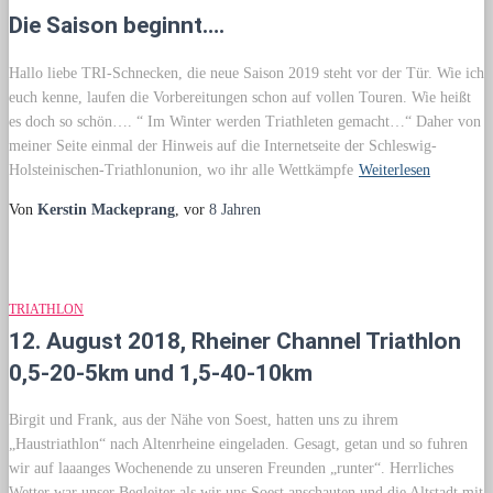
Die Saison beginnt….
Hallo liebe TRI-Schnecken, die neue Saison 2019 steht vor der Tür. Wie ich
euch kenne, laufen die Vorbereitungen schon auf vollen Touren. Wie heißt
es doch so schön…. “ Im Winter werden Triathleten gemacht…“ Daher von
meiner Seite einmal der Hinweis auf die Internetseite der Schleswig-
Holsteinischen-Triathlonunion, wo ihr alle Wettkämpfe
Weiterlesen
Von
Kerstin Mackeprang
, vor
8 Jahren
TRIATHLON
12. August 2018, Rheiner Channel Triathlon
0,5-20-5km und 1,5-40-10km
Birgit und Frank, aus der Nähe von Soest, hatten uns zu ihrem
„Haustriathlon“ nach Altenrheine eingeladen. Gesagt, getan und so fuhren
wir auf laaanges Wochenende zu unseren Freunden „runter“. Herrliches
Wetter war unser Begleiter als wir uns Soest anschauten und die Altstadt mit