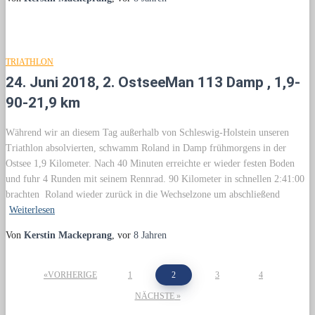
TRIATHLON
24. Juni 2018, 2. OstseeMan 113 Damp , 1,9-
90-21,9 km
Während wir an diesem Tag außerhalb von Schleswig-Holstein unseren
Triathlon absolvierten, schwamm Roland in Damp frühmorgens in der
Ostsee 1,9 Kilometer. Nach 40 Minuten erreichte er wieder festen Boden
und fuhr 4 Runden mit seinem Rennrad. 90 Kilometer in schnellen 2:41:00
brachten Roland wieder zurück in die Wechselzone um abschließend
Weiterlesen
Von
Kerstin Mackeprang
, vor
8 Jahren
VORHERIGE
1
2
3
4
Seitennummerierung
NÄCHSTE
der