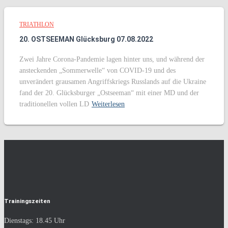
TRIATHLON
20. OSTSEEMAN Glücksburg 07.08.2022
Zwei Jahre Corona-Pandemie lagen hinter uns, und während der
ansteckenden „Sommerwelle“ von COVID-19 und des
unverändert grausamen Angriffskriegs Russlands auf die Ukraine
fand der 20. Glücksburger „Ostseeman“ mit einer MD und der
traditionellen vollen LD
Weiterlesen
Trainingszeiten
Dienstags: 18.45 Uhr