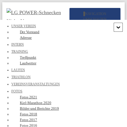
NAVIGATION
UMSCHALTEN
UNSER VEREIN
Der Vorstand
Adresse
INTERN
TRAINING
Treffpunkt
Laufwetter
VOLCANO Triathlon Lanzarote
LAUFEN
TRIATHLON
2019
VEREINSVERANSTALTUNGEN
FOTOS
Veröffentlicht von
Kerstin Mackeprang
am
11. Juli 2019
Fotos 2021
Kiel-Marathon 2020
Bilder und Berichte 2019
Fotos 2018
Fotos 2017
Fotos 2016