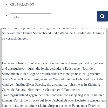
KIEL-MARATHON
Nach einer Teilnahme 2016 lockte mich auch 2019 nochmals die
Möglichkeit eines Trainingsurlaubs inklusive Wettkampf (OT) auf
S
Lanzarote. Im Clubhotel La Santa gibt es allerbeste Sport- und
u
Triathlonbedingungen fast ganzjährig und auch im April 2019. Dieses Jahr
c
war das Wetter jedoch sehr wolkig und auch dadurch nur bis zu 21°C warm.
h
So bekam man keinen Sonnenbrand und hatte keine Ausreden das Training
e
n
zu vernachlässigen.
n
a
c
h
:
Der inzwischen 35. Volcano Triathlon war auch diesmal perfekt organisiert
und anspruchsvoll durch die leicht veränderte Radstrecke. Nach dem
Schwimmen in der Lagune des Atlantiks am Hotelgrundstück (getrennte
Starts Männer/Frauen) ging es in der Wechselzone im Hotelstadion auf die
windige hügelige 20km Strecke, die zweimal zu fahren war in Richtung
Caleta de Famara. Hier merkte ich nach ca. 30km meinen
Trainingsrückstand gegenüber den Spaniern, die ganzjährig ideal trainieren
können. Da ich die Strecke auf jede Unebenheit oder Lochstelle genauestens
kannte, hatte ich zumindest keine Sorgen vor einer Panne oder Defekten.